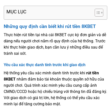
MỤC LỤC
Những quy định cần biết khi rút tiền 8KBET
Thực hiện rút tiền tại nhà cái 8KBET cực kỳ đơn giản và dễ
dàng nếu người chơi nắm rõ quy định của hệ thống. Trước
khi thực hiện giao dịch, bạn cần lưu ý những điều sau để
tránh sai sót.
Yêu cầu xác thực danh tính trước khi giao dịch
Hệ thống yêu cầu xác minh danh tính trước khi
rút tiền
8KBET
nhằm đảm bảo tài khoản thuộc quyền sở hữu của
người chơi. Quá trình xác minh yêu cầu cung cấp ảnh
CMND/CCCD hoặc hộ chiếu trùng với thông tin đã đăng ký.
Với giao dịch có giá trị lớn, hệ thống có thể yêu cầu xác
minh lại để tăng cường bảo mật.