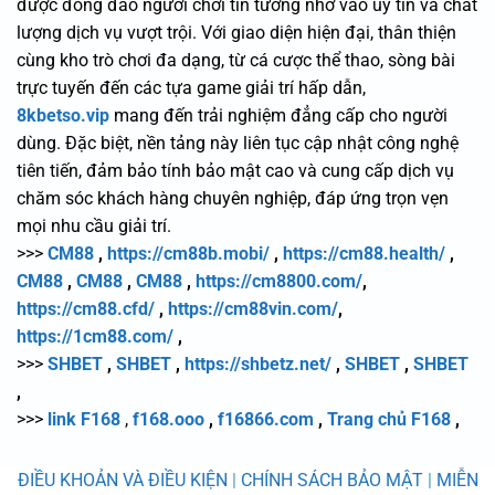
được đông đảo người chơi tin tưởng nhờ vào uy tín và chất
lượng dịch vụ vượt trội. Với giao diện hiện đại, thân thiện
cùng kho trò chơi đa dạng, từ cá cược thể thao, sòng bài
trực tuyến đến các tựa game giải trí hấp dẫn,
8kbetso.vip
mang đến trải nghiệm đẳng cấp cho người
dùng. Đặc biệt, nền tảng này liên tục cập nhật công nghệ
tiên tiến, đảm bảo tính bảo mật cao và cung cấp dịch vụ
chăm sóc khách hàng chuyên nghiệp, đáp ứng trọn vẹn
mọi nhu cầu giải trí.
>>>
CM88
,
https://cm88b.mobi/
,
https://cm88.health/
,
CM88
,
CM88
,
CM88
,
https://cm8800.com/
,
https://cm88.cfd/
,
https://cm88vin.com/
,
https://1cm88.com/
,
>>>
SHBET
,
SHBET
,
https://shbetz.net/
,
SHBET
,
SHBET
,
>>>
link F168
,
f168.ooo
,
f16866.com
,
Trang chủ F168
,
ĐIỀU KHOẢN VÀ ĐIỀU KIỆN
|
CHÍNH SÁCH BẢO MẬT
|
MIỄN