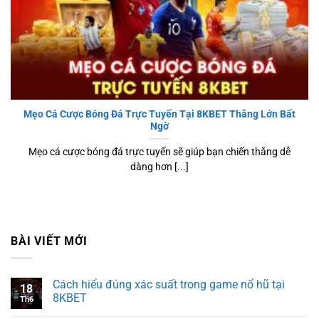
Mẹo Cá Cược Bóng Đá Trực Tuyến Tại 8KBET Thắng Lớn Bất
Ngờ
Mẹo cá cược bóng đá trực tuyến sẽ giúp bạn chiến thắng dễ
dàng hơn [...]
BÀI VIẾT MỚI
Cách hiểu đúng xác suất trong game nổ hũ tại
18
8KBET
Th6