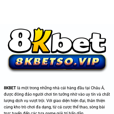
8KBET
là một trong những nhà cái hàng đầu tại Châu Á,
được đông đảo người chơi tin tưởng nhờ vào uy tín và chất
lượng dịch vụ vượt trội. Với giao diện hiện đại, thân thiện
cùng kho trò chơi đa dạng, từ cá cược thể thao, sòng bài
trực tuyến đến các tựa game giải trí hấp dẫn,