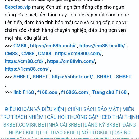
8kbetso.vip
mang đến trải nghiệm đẳng cấp cho người
dùng. Đặc biệt, nền tảng này liên tục cập nhật công nghệ
tiên tiến, đảm bảo tính bảo mật cao và cung cấp dịch vụ
chăm sóc khách hàng chuyên nghiệp, đáp ứng trọn vẹn
mọi nhu cầu giải trí.
>>>
CM88
,
https://cm88b.mobi/
,
https://cm88.health/
,
CM88
,
CM88
,
CM88
,
https://cm8800.com/
,
https://cm88.cfd/
,
https://cm88vin.com/
,
https://1cm88.com/
,
>>>
SHBET
,
SHBET
,
https://shbetz.net/
,
SHBET
,
SHBET
,
>>>
link F168
,
f168.ooo
,
f16866.com
,
Trang chủ F168
,
ĐIỀU KHOẢN VÀ ĐIỀU KIỆN
|
CHÍNH SÁCH BẢO MẬT
|
MIỄN
TRỪ TRÁCH NHIỆM
|
CÂU HỎI THƯỜNG GẶP
|
CEO THÁI THỊNH
8KBET.COM|8K BET|NHÀ CÁI 8KBET|ĐĂNG KÝ 8KBET|ĐĂNG
NHẬP 8KBET|THỂ THAO 8KBET| NỔ HŨ 8KBET|CASINO