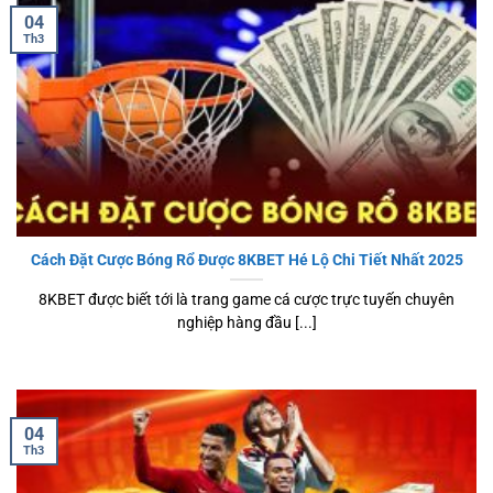
04
Th3
Cách Đặt Cược Bóng Rổ Được 8KBET Hé Lộ Chi Tiết Nhất 2025
8KBET được biết tới là trang game cá cược trực tuyến chuyên
nghiệp hàng đầu [...]
04
Th3