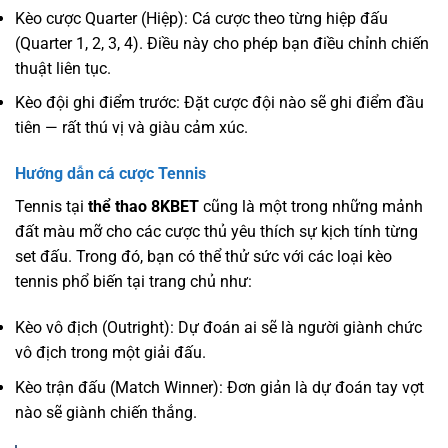
Kèo cược Quarter (Hiệp): Cá cược theo từng hiệp đấu
(Quarter 1, 2, 3, 4). Điều này cho phép bạn điều chỉnh chiến
thuật liên tục.
Kèo đội ghi điểm trước: Đặt cược đội nào sẽ ghi điểm đầu
tiên — rất thú vị và giàu cảm xúc.
Hướng dẫn cá cược Tennis
Tennis tại
thể thao 8KBET
cũng là một trong những mảnh
đất màu mỡ cho các cược thủ yêu thích sự kịch tính từng
set đấu. Trong đó, bạn có thể thử sức với các loại kèo
tennis phổ biến tại trang chủ như:
Kèo vô địch (Outright): Dự đoán ai sẽ là người giành chức
vô địch trong một giải đấu.
Kèo trận đấu (Match Winner): Đơn giản là dự đoán tay vợt
nào sẽ giành chiến thắng.