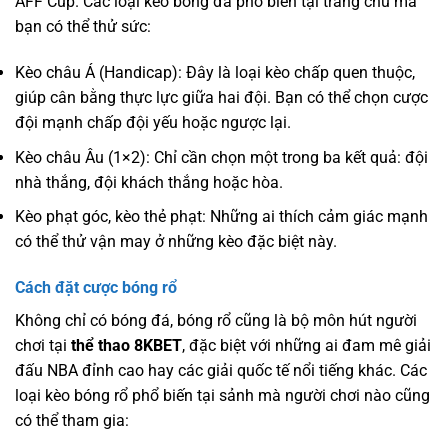
AFF Cup
.
Các loại kèo bóng đá phổ biến tại trang chủ mà
bạn có thể thử sức:
Kèo châu Á (Handicap): Đây là loại kèo chấp quen thuộc,
giúp cân bằng thực lực giữa hai đội.
Bạn có thể chọn cược
đội mạnh chấp đội yếu hoặc ngược lại.
Kèo châu Âu (1×2): Chỉ cần chọn một trong ba kết quả: đội
nhà thắng, đội khách thắng hoặc hòa.
Kèo phạt góc, kèo thẻ phạt: Những ai thích cảm giác mạnh
có thể thử vận may ở những kèo đặc biệt này.
Cách đặt cược bóng rổ
Không chỉ có bóng đá, bóng rổ cũng là bộ môn hút người
chơi tại
thể thao 8KBET
, đặc biệt với những ai đam mê giải
đấu NBA đỉnh cao hay các giải quốc tế nổi tiếng khác.
Các
loại kèo bóng rổ phổ biến tại sảnh mà người chơi nào cũng
có thể tham gia: