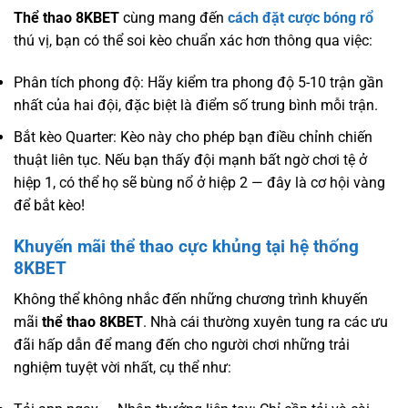
Thể thao 8KBET
cùng mang đến
cách đặt cược bóng rổ
thú vị, bạn có thể soi kèo chuẩn xác hơn thông qua việc:
Phân tích phong độ: Hãy kiểm tra phong độ 5-10 trận gần
nhất của hai đội, đặc biệt là điểm số trung bình mỗi trận.
Bắt kèo Quarter: Kèo này cho phép bạn điều chỉnh chiến
thuật liên tục. Nếu bạn thấy đội mạnh bất ngờ chơi tệ ở
hiệp 1, có thể họ sẽ bùng nổ ở hiệp 2 — đây là cơ hội vàng
để bắt kèo!
Khuyến mãi thể thao cực khủng tại hệ thống
8KBET
Không thể không nhắc đến những chương trình khuyến
mãi
thể thao 8KBET
.
Nhà cái thường xuyên tung ra các ưu
đãi hấp dẫn để mang đến cho người chơi những trải
nghiệm tuyệt vời nhất, cụ thể như: