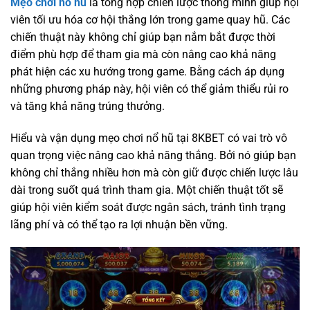
Mẹo chơi nổ hũ
là tổng hợp chiến lược thông minh giúp hội
viên tối ưu hóa cơ hội thắng lớn trong game quay hũ. Các
chiến thuật này không chỉ giúp bạn nắm bắt được thời
điểm phù hợp để tham gia mà còn nâng cao khả năng
phát hiện các xu hướng trong game. Bằng cách áp dụng
những phương pháp này, hội viên có thể giảm thiểu rủi ro
và tăng khả năng trúng thưởng.
Hiểu và vận dụng mẹo chơi nổ hũ tại 8KBET có vai trò vô
quan trọng việc nâng cao khả năng thắng. Bởi nó giúp bạn
không chỉ thắng nhiều hơn mà còn giữ được chiến lược lâu
dài trong suốt quá trình tham gia. Một chiến thuật tốt sẽ
giúp hội viên kiểm soát được ngân sách, tránh tình trạng
lãng phí và có thể tạo ra lợi nhuận bền vững.