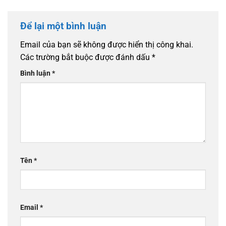
Để lại một bình luận
Email của bạn sẽ không được hiển thị công khai.
Các trường bắt buộc được đánh dấu
*
Bình luận
*
Tên
*
Email
*