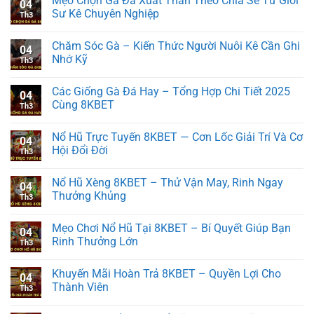
Mẹo Chọn Gà Đá Xuất Thần Theo Chia Sẻ Từ Giới
04
Sư Kê Chuyên Nghiệp
Th3
Chăm Sóc Gà – Kiến Thức Người Nuôi Kê Cần Ghi
04
Nhớ Kỹ
Th3
Các Giống Gà Đá Hay – Tổng Hợp Chi Tiết 2025
04
Cùng 8KBET
Th3
Nổ Hũ Trực Tuyến 8KBET — Cơn Lốc Giải Trí Và Cơ
04
Hội Đổi Đời
Th3
Nổ Hũ Xèng 8KBET – Thử Vận May, Rinh Ngay
04
Thưởng Khủng
Th3
Mẹo Chơi Nổ Hũ Tại 8KBET – Bí Quyết Giúp Bạn
04
Rinh Thưởng Lớn
Th3
Khuyến Mãi Hoàn Trả 8KBET – Quyền Lợi Cho
04
Thành Viên
Th3