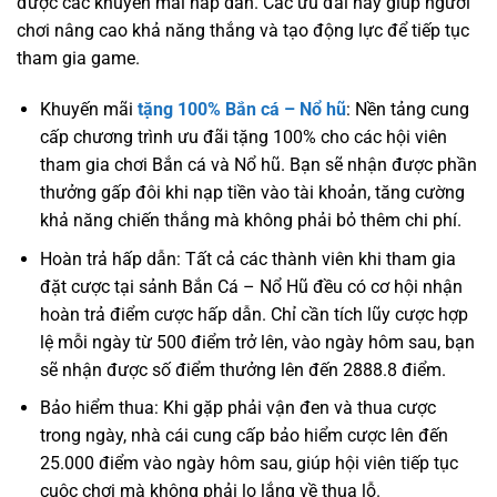
được các khuyến mãi hấp dẫn. Các ưu đãi này giúp người
chơi nâng cao khả năng thắng và tạo động lực để tiếp tục
tham gia game.
Khuyến mãi
tặng 100% Bắn cá – Nổ hũ
: Nền tảng cung
cấp chương trình ưu đãi tặng 100% cho các hội viên
tham gia chơi Bắn cá và Nổ hũ. Bạn sẽ nhận được phần
thưởng gấp đôi khi nạp tiền vào tài khoản, tăng cường
khả năng chiến thắng mà không phải bỏ thêm chi phí.
Hoàn trả hấp dẫn: Tất cả các thành viên khi tham gia
đặt cược tại sảnh Bắn Cá – Nổ Hũ đều có cơ hội nhận
hoàn trả điểm cược hấp dẫn. Chỉ cần tích lũy cược hợp
lệ mỗi ngày từ 500 điểm trở lên, vào ngày hôm sau, bạn
sẽ nhận được số điểm thưởng lên đến 2888.8 điểm.
Bảo hiểm thua: Khi gặp phải vận đen và thua cược
trong ngày, nhà cái cung cấp bảo hiểm cược lên đến
25.000 điểm vào ngày hôm sau, giúp hội viên tiếp tục
cuộc chơi mà không phải lo lắng về thua lỗ.