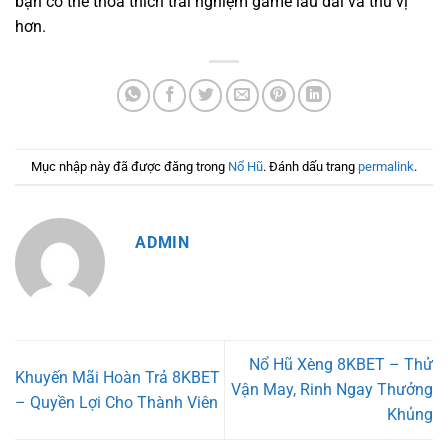
bạn có thể thỏa thích trải nghiệm game lâu dài và thú vị
hơn.
Mục nhập này đã được đăng trong
Nổ Hũ
. Đánh dấu trang
permalink
.
ADMIN
Nổ Hũ Xèng 8KBET – Thử
Khuyến Mãi Hoàn Trả 8KBET
Vận May, Rinh Ngay Thưởng
– Quyền Lợi Cho Thành Viên
Khủng