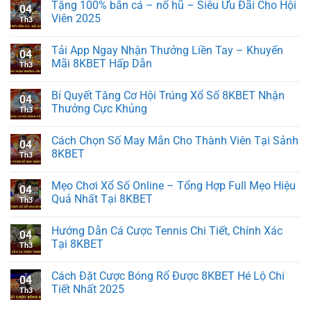
Tặng 100% bắn cá – nổ hũ – Siêu Ưu Đãi Cho Hội
04
Viên 2025
Th3
Tải App Ngay Nhận Thưởng Liền Tay – Khuyến
04
Mãi 8KBET Hấp Dẫn
Th3
Bí Quyết Tăng Cơ Hội Trúng Xổ Số 8KBET Nhận
04
Thưởng Cực Khủng
Th3
Cách Chọn Số May Mắn Cho Thành Viên Tại Sảnh
04
8KBET
Th3
Mẹo Chơi Xổ Số Online – Tổng Hợp Full Mẹo Hiệu
04
Quả Nhất Tại 8KBET
Th3
Hướng Dẫn Cá Cược Tennis Chi Tiết, Chính Xác
04
Tại 8KBET
Th3
Cách Đặt Cược Bóng Rổ Được 8KBET Hé Lộ Chi
04
Tiết Nhất 2025
Th3