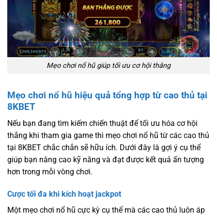
Mẹo chơi nổ hũ giúp tối ưu cơ hội thắng
Mẹo chơi nổ hũ hiệu quả tổng hợp từ cao thủ tại
8KBET
Nếu bạn đang tìm kiếm chiến thuật để tối ưu hóa cơ hội
thắng khi tham gia game thì mẹo chơi nổ hũ từ các cao thủ
tại 8KBET chắc chắn sẽ hữu ích. Dưới đây là gợi ý cụ thể
giúp bạn nâng cao kỹ năng và đạt được kết quả ấn tượng
hơn trong mỗi vòng chơi.
Cược tối đa khi kích hoạt jackpot
Một mẹo chơi nổ hũ cực kỳ cụ thể mà các cao thủ luôn áp