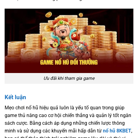
Ưu đãi khi tham gia game
Kết luận
Mẹo chơi nổ hũ hiệu quả luôn là yếu tố quan trong giúp
game thủ nâng cao cơ hội chiến thắng và quản lý tốt ngân
sách cược. Bằng cách áp dụng những chiến lược thông
minh và sử dụng các khuyến mãi hấp dẫn từ
nổ hũ 8KBET
,