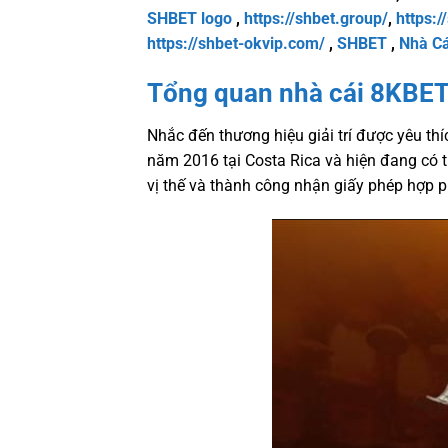
SHBET logo
,
https://shbet.group/
,
https:/
https://shbet-okvip.com/
,
SHBET
,
Nhà C
Tổng quan nhà cái 8KBE
Nhắc đến thương hiệu giải trí được yêu th
năm 2016 tại Costa Rica và hiện đang có t
vị thế và thành công nhận giấy phép hợp 