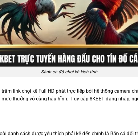
Sảnh cá độ chọi kê kịch tính
trăm link chọi kê Full HD phát trực tiếp bởi hệ thống camera ch
ới mức thưởng vô cùng hậu hĩnh. Truy cập 8KBET đăng nhập, ngư
.
ài danh sách được yêu thích phải kể đến chính là Bắn cá đổi