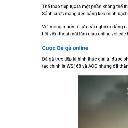
Thể thao tiếp tục là một phần không thể t
Sảnh cược mang đến bảng kèo minh bạch, c
Với mong muốn tối ưu trải nghiệm đẳng c
hội viên thoải mái làm giàu online với các 
Cược Đá gà online
Đá gà trực tiếp là hình thức giải trí được 
tác chính là WS168 và AOG nhưng đã thàn