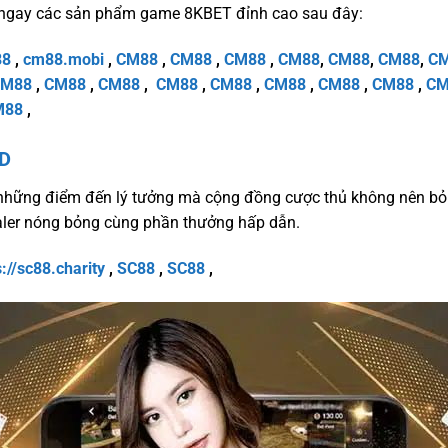
em ngay các sản phẩm game 8KBET đỉnh cao sau đây:
88
,
cm88.mobi
,
CM88
,
CM88
,
CM88
,
CM88
,
CM88
,
CM88
,
C
CM88
,
CM88
,
CM88
,
CM88
,
CM88
,
CM88
,
CM88
,
CM88
,
CM
M88
,
HD
g những điểm đến lý tưởng mà cộng đồng cược thủ không nên bỏ l
Dealer nóng bỏng cùng phần thưởng hấp dẫn.
s://sc88.charity
,
SC88
,
SC88
,