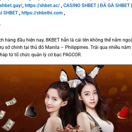
/shbet.gay/
,
https://shbet.ac/
,
CASINO SHBET
|
ĐÁ GÀ SHBET
ái SHBET
,
https://shbethi.com
,
T
ích hàng đầu hiện nay, 8KBET hẳn là cái tên không thể nằm ngoà
rụ sở chính tại thủ đô Manila – Philippines. Trải qua nhiều nă
pháp từ tổ chức quản lý cờ bạc PAGCOR.