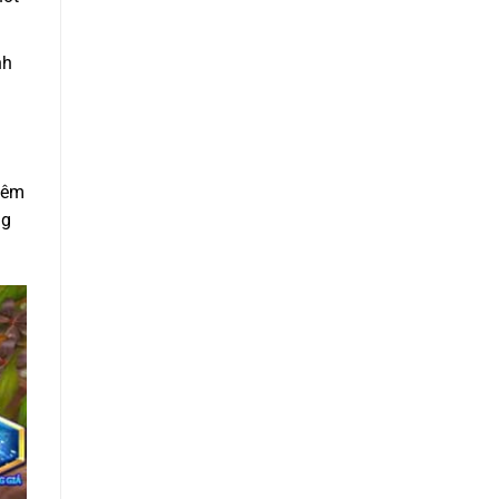
nh
thêm
ng