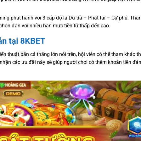
ming phát hành với 3 cấp độ là Dư dả – Phát tài – Cự phú. Thà
 chọn đạn với nhiều hạn mức tiền từ thấp đến cao.
ẫn tại 8KBET
ến thuật bắn cá thắng lớn nói trên, hội viên có thể tham khảo 
 nhận các ưu đãi này sẽ giúp người chơi có thêm khoản tiền đá