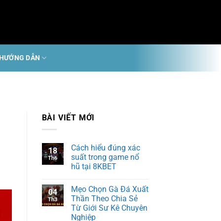
HƯỚNG DẪN
BÀI VIẾT MỚI
Cách hiểu đúng xác
18
suất trong game nổ
Th6
hũ tại 8KBET
Mẹo Chọn Gà Đá Xuất
04
Thần Theo Chia Sẻ
Th3
Từ Giới Sư Kê Chuyên
Nghiệp