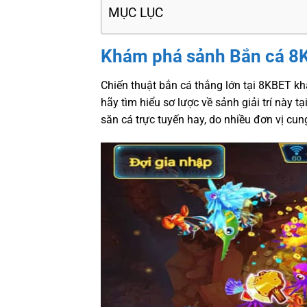
MỤC LỤC
Khám phá sảnh Bắn cá 8
Chiến thuật bắn cá thắng lớn tại 8KBET k
hãy tìm hiểu sơ lược về sảnh giải trí này 
săn cá trực tuyến hay, do nhiều đơn vị cun