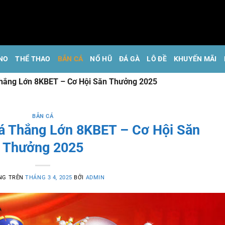
NO
THỂ THAO
BẮN CÁ
NỔ HŨ
ĐÁ GÀ
LÔ ĐỀ
KHUYẾN MÃI
Thắng Lớn 8KBET – Cơ Hội Săn Thưởng 2025
BẮN CÁ
á Thắng Lớn 8KBET – Cơ Hội Săn
Thưởng 2025
NG TRÊN
THÁNG 3 4, 2025
BỞI
ADMIN