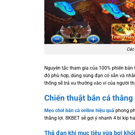
Các 
Nguyên tắc tham gia của 100% phiên bản t
độ phù hợp, dùng súng đạn có sẵn và nhắm 
thống sẽ trả xu thưởng vào ví của người t
Chiến thuật bắn cá thắng 
Mẹo chơi bắn cá online hiệu quả
phong phú
thắng lợi. 8KBET sẽ gợi ý nhanh 4 bí kíp h
Thả đạn khi mục tiêu vừa bơi khỏ